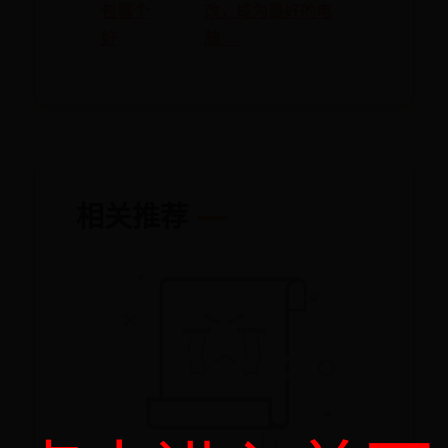
包哪个
改，成为最好的电
好
脑 →
相关推荐