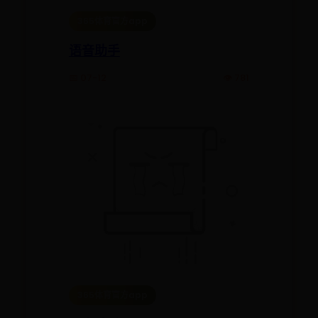
365体育官方app
语音助手
📅 07-12
👁️ 781
365体育官方app