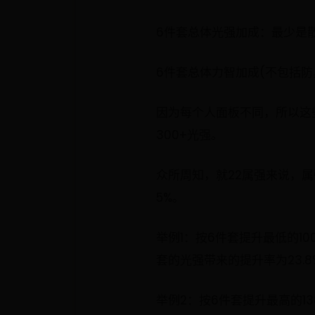
6件套总体光强加成：最少是散件78
6件套总体力智加成(不包括防具
因为每个人面板不同，所以这
300+光强。
众所周知，就22属强来说，属
5%。
举例1：按6件套提升最低的100
套的光强带来的提升率为23.8
举例2：按6件套提升最高的138