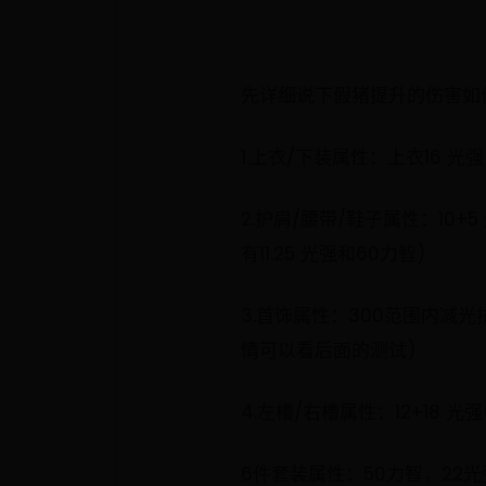
先详细说下假猪提升的伤害如
1.上衣/下装属性：上衣16 光
2.护肩/腰带/鞋子属性：10
有11.25 光强和60力智)
3.首饰属性：300范围内减
情可以看后面的测试)
4.左槽/右槽属性：12+18 
6件套装属性：50力智，22