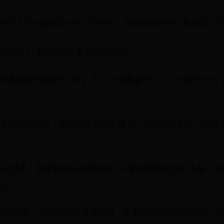
.75+套装22=100.75≈100，最多是散件116+套装22=13
精通)：散件240+套装50=290
些属性提升的都不一样。不过一般都是6件，加上其他七七
强提升越往后，加的伤害会越来越少，到220属强后，提升率
光强算，进图极限光强算300，不带假猪套是200光强，100/(22
%。
光强算，进图极限光强算338，不带假猪套是200光强，138/(22