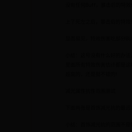
没有任何Buff，暴击后的特效伤
上了死左之后，暴击后的特效伤害
显而易见，特效伤害吃部分BU
小结：这号没有什么好的办法
里面所有特效伤害估计都是这
超高的，还是挺不错的!
减光属性抗性范围测试
下面两张是首饰减光抗的最远
小结：首饰减光抗的范围不是