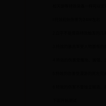
和天御等特效装备一样可以无
1.特效初始伤害为34W左右
2.白字不能提高特效触发的几
3.特效的暴击率受人物面板的
4.特效的伤害受魔攻、属强
5.特效的伤害受漫游的死左
6.特效的伤害不受独立锻造
下面开始测试