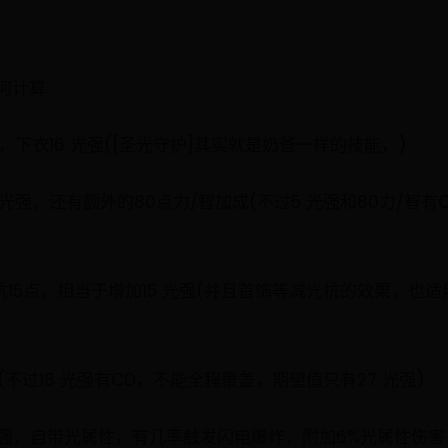
何计算
强，下衣16 光强([圣光守护]其实就是奶爸一样的技能，)
+5 光强，还有额外的80点力/智加成(不过5 光强和80力/
光抗15点，相当于增加15 光强(并且首饰等减光抗的效果，
光强(不过18 光强有CD，不能全程覆盖，期望值只有27 光强)
光强，自带光属性，有几率触发闪电爆炸，附加6%光属性伤害