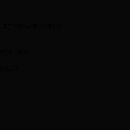
手镯的黄字和爆伤对特效伤害都没
伤害吃智力魔攻
伤害无变化