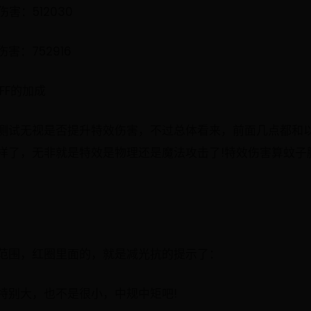
害：512030
：752916
FF的加成
测试无视是否提升特效伤害，不过总体看来，前面几点都和以
样了，无非就是特效是物理还是魔法攻击了!特效伤害算蚊子
范围，红圈里面的，就是减光抗的提示了：
特别大，也不是很小，中规中矩吧!