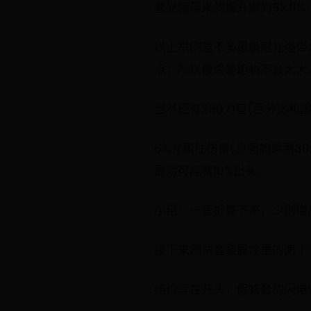
套光强带来的提升率为32.8%
以上举例差不多是极限光强带
点，所以最终差距也不会太大
当然还有290力智(百分比和
6%光属性伤害(光强如果到3
最后可能就10%出头。
小结：一套折算下来，少则增加
接下来测试套装属性里的两个“
结论写在开头，假猪套的闪电