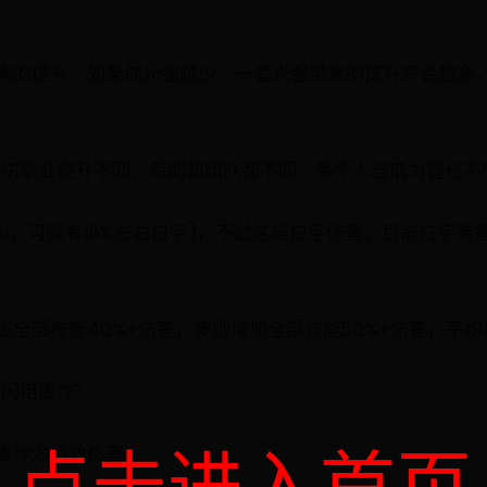
。
来的提升，如果你光强越少，一套光强带来的提升只会越多，
。
固伤职业提升不同，单刷和组队都不同，每个人当前力智也不
00，可能有15%左右白字)，不过这是白字伤害，目前白字
全部技能40%+伤害，多则增加全部技能50%+伤害，平均增
闪电爆炸”
爆炸为特效伤害