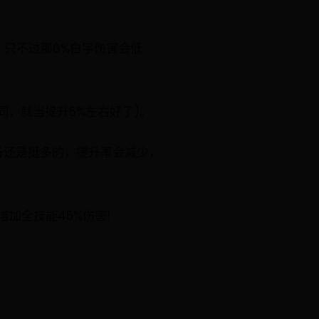
只不过那6%白字伤害会低
同，就当提升5%左右好了)。
装备还是挺多的，提升率会减少，
加全技能45%伤害!