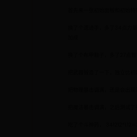
首先来一张初始面板和初始特效伤
换了个遗迹手，多了34点力量和
加成
换了个布甲鞋子，多了27点智力
把武器锻造了一下，独立比初始多
把物理暴击调满，还是会出现
把魔法暴击调满，之后测试了
吃了个斗神药， 341212*1.