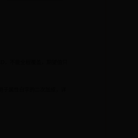
智有CD，不能全程覆盖，期望值只
也适用于属性白字的二次加成，详