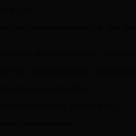
害：341212
一些物攻，特效伤害341212≈341210，力量、物攻、
和一些魔攻，特效伤害为341252>341212，可见这特效
了90点，特效伤害341212≈341209，独立提升对特效
没暴击的情况，特效伤害不吃物理暴击
很多次都没出现非暴击的情况，特效伤害吃魔法暴击
12=382157，特效伤害吃斗神药加成