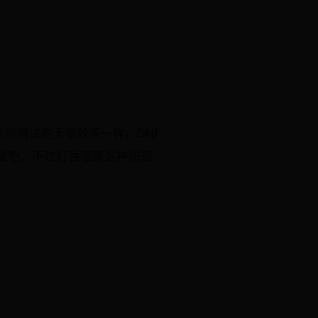
前测试的天御效果一样。DNF
腿吧，不过打吞噬魔这种防御