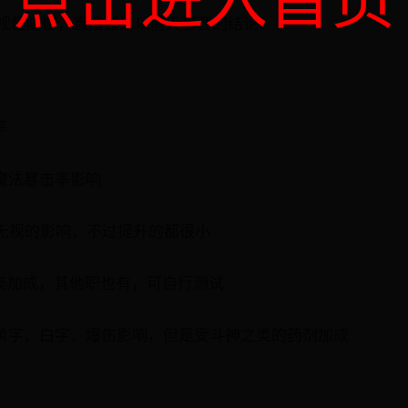
点击进入首页
视怪防御，直接搬运以前天御套的结论：
率
魔法暴击率影响
、无视的影响，不过提升的都很小
完美加成，其他职也有，可自行测试
、黄字、白字、爆伤影响，但是受斗神之类的药剂加成