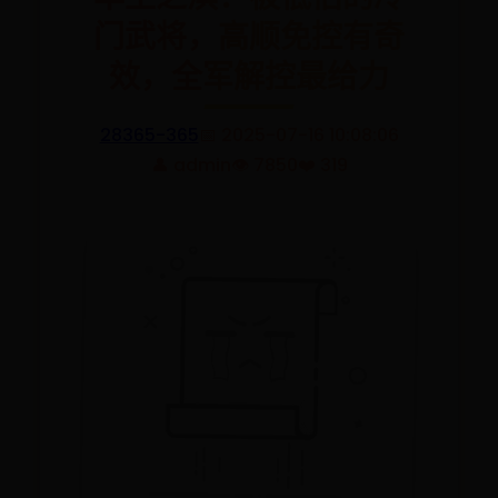
门武将，高顺免控有奇
效，全军解控最给力
28365-365
📅 2025-07-16 10:08:06
👤 admin
👁️ 7850
❤️ 319