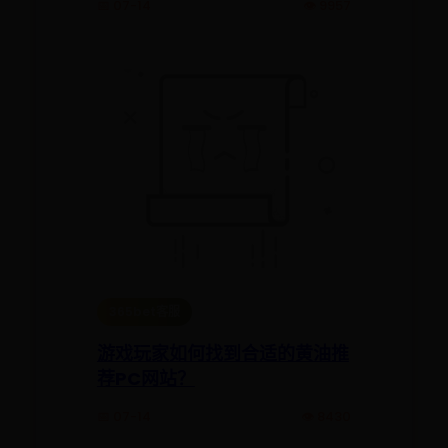
📅 07-14
👁️ 9957
365bet客服
游戏玩家如何找到合适的黄油推
荐PC网站？
📅 07-14
👁️ 8430