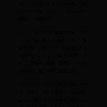
当感人。在这种情况下，高顺自然很难
成为核心武将。既然如此，那么高顺是
否真的一无是处呢？
事实上，虽然高顺短板非常明显，但由
于自带洞察效果的缘故依旧给力。毕竟
自带洞察的武将比较少，而且还没有任
何前提条件，除了高顺能全程免控，没
有任何武将有此殊荣。即便是小甘宁的
洞察状态，也只有前三回合生效。
除此之外，各类拥有洞察效果的战法激
活，也都有一定的前提条件。比如谋定
后动，武将主战法开始准备才能触发生