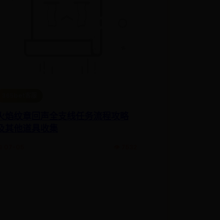
365bet客服
火焰纹章回声全支线任务流程攻略
及其他道具收集
 07-05
👁️ 7532