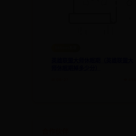
365bet客服
英雄联盟大师休眠期（英雄联盟大
师休眠期掉多少分）
📅 06-27
👁️ 49
合作伙伴