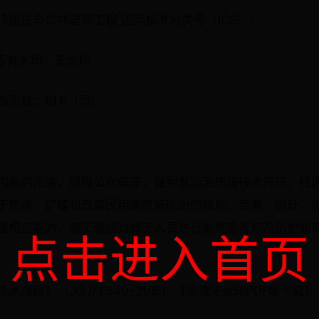
33居住与公共建筑工程 国际标准分类号（ICS）：
是否有水印：无水印
文档页数：81 P（页）
内氡的污染，保障公众健康，做到氡防治措施技术先进、经
于新建、扩建和改建民用建筑氡防治的规划、勘察、设计、
备相应能力，施工前应对施工人员进行氡危害告知及防护知
点击进入首页
规程》（JGJ/T349-2015）【高清无水印PDF版下载】