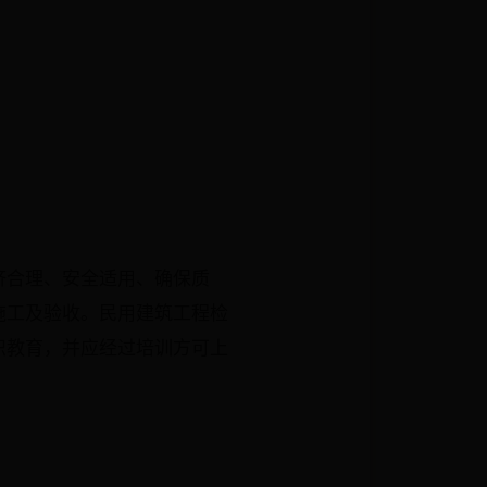
济合理、安全适用、确保质
施工及验收。民用建筑工程检
识教育，并应经过培训方可上