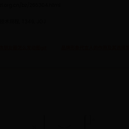
.org.cn/bz/265304.html
术规程, T349, JGJ
微信朋友圈怎么发动图gif
品牌形象代言人的作用及其选择策