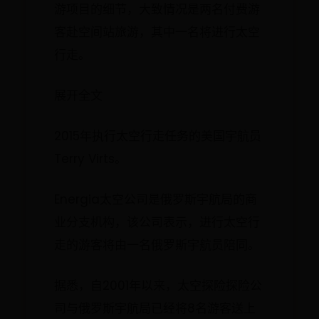
游项目的细节，大致情况是两名付费游
客赴空间站旅游，其中一名将进行太空
行走。
展开全文
2015年执行太空行走任务的美国宇航员
Terry Virts。
Energia太空公司是俄罗斯宇航局的商
业分支机构，该公司表示，进行太空行
走的游客将由一名俄罗斯宇航员陪同。
据悉，自2001年以来，太空探险探险公
司与俄罗斯宇航局已经将8名游客送上