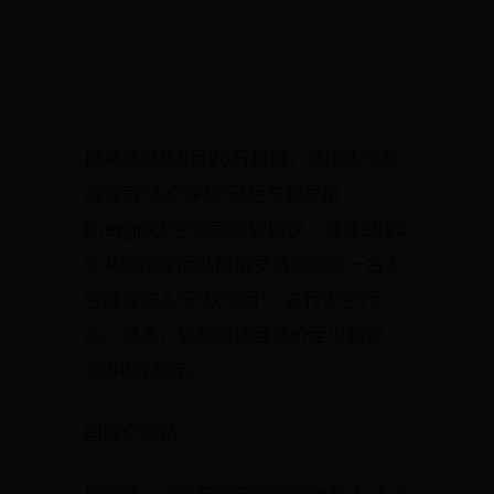
据英美媒体6月26日报道，美国太空旅
游公司“太空探险”已经与俄罗斯
Energia太空公司签订协议，将在2023
年从国际空间站的俄罗斯站区将一名太
空游客送入“开放空间”，进行太空行
走。据悉，该旅游项目票价至少需要
2000万美元。
国际空间站。