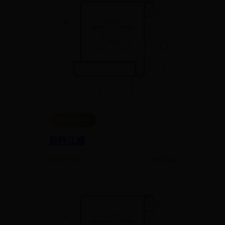
28365-365
易行江城
📅 07-09
👁️ 2614