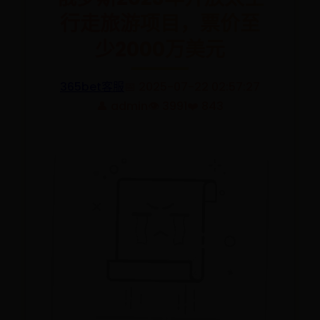
行走旅游项目，票价至
少2000万美元
365bet客服
📅 2025-07-22 02:57:27
👤 admin
👁️ 3991
❤️ 843