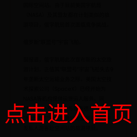
国际空间站。由于目前美国宇航局
（NASA）及其盟友都在计划类似的旅
游项目，俄宇航局首次面临竞争挑战。
俄罗斯“联盟号”宇宙飞船。
据报道，俄宇航局此次宣布新的太空旅
游计划，正值其“联盟号”宇宙飞船失去9
年垄断太空运输业务之际，美国太空技
术探索公司（SpaceX）已经开始为
NASA等机构提供运货运人服务。同
点击进入首页
时，NASA在几天前与理查德·布兰森的
“维珍·银河”太空旅游公司签署协议，开
发私人游客赴空间站的旅游项目。