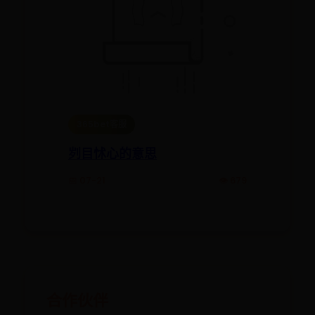
365bet客服
刿目怵心的意思
📅 07-21
👁️ 679
合作伙伴