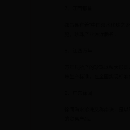
7、江西都昌
都昌县有着“中国淡水珍珠之
施，珍珠产业远近驰名。
8、江西万年
万年县所产的珍珠以粒大形圆
珠生产标准，在全国实现标准
9、广东徐闻
徐闻海水珍珠又称南珠，是以
的贸易产品。