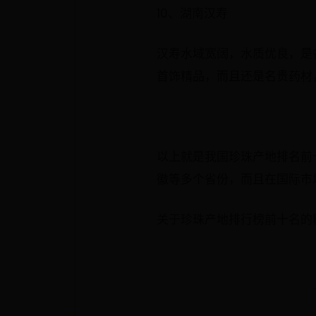
10、湖南汉寿
汉寿水域宽阔，水质优良，是
首饰精品，而且还是名贵药材
以上就是我国珍珠产地排名前
徽等多个省份，而且在国际市
关于珍珠产地排行榜前十名的