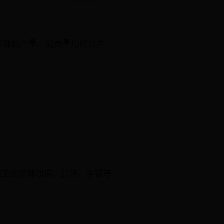
珍珠的产量、消费量均居世界
加工的珍珠项链、耳环、手链等