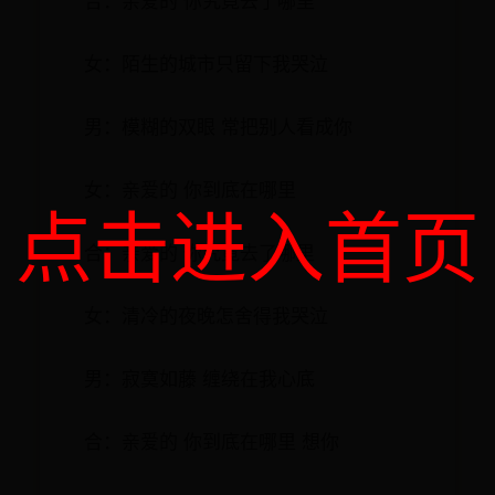
合：亲爱的 你究竟去了哪里
女：陌生的城市只留下我哭泣
男：模糊的双眼 常把别人看成你
女：亲爱的 你到底在哪里
点击进入首页
合：亲爱的 你究竟去了哪里
女：清冷的夜晚怎舍得我哭泣
男：寂寞如藤 缠绕在我心底
合：亲爱的 你到底在哪里 想你