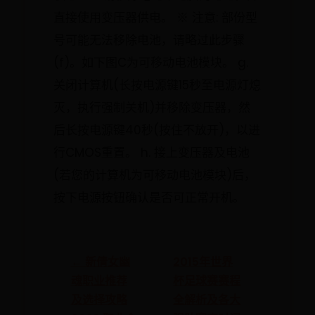
直接使用变压器供电。 ※ 注意: 部份型
号可能无法移除电池，请略过此步骤
(f)。如下图C为可移动电池模块。 g.
关闭计算机(长按电源键15秒至电源灯熄
灭，执行强制关机)并移除变压器，然
后长按电源键40秒(按住不放开)，以进
行CMOS重置。 h. 接上变压器及电池
(若您的计算机为可移动电池模块)后，
按下电源按钮确认是否可正常开机。
← 新倩女幽
2015年世界
魂职业推荐
杯足球赛赛程
及选择攻略
全解析及各大