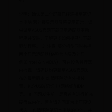
©。
说明：确认第二个屏幕已经连接至笔记
本电脑 若外接显示器屏幕显示正常，请
尝试至ASUS官网下载显示适配器驱动
程序并安装，了解更多如何搜寻与下载
驱动程序。 ※ 注意: 部分机型同时有拥
两个显示适配器(俗称为内显及外显，
例如Intel & NVIDIA)，可在设备管理器
内检视，请确认均更新至ASUS官网发
布的最新版本 d. 请移除所有外接装
置，包含USB/记忆卡/网络线/HDMI
等。 e. 问题发生前，是否曾有进行扩充
硬盘或内存，若有请先回复为出厂预设
状态。 f. 请移除笔记本电脑的电池，并