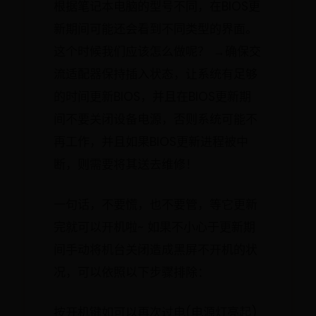
根据笔记本电脑的型号不同，在BIOS更
新期间可能还会看到不同类型的界面。
这个时候我们应该怎么做呢？ →确保交
流适配器保持插入状态，让系统有足够
的时间更新BIOS，并且在BIOS更新期
间不要关闭设备电源，否则系统可能不
再工作，并且如果BIOS更新进程被中
断，则需要将其送去维修！
一句话，不要慌，也不要管，等它更新
完就可以开机啦~ 如果不小心于更新期
间手动将机台关闭造成黑屏不开机的状
况，可以依照以下步骤排除：
按开机键如可以再次过电(电源灯亮起)