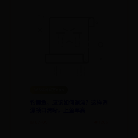
365体育官方app
钓鲤鱼，应该如何调漂？这样调
漂顿口清晰，上鱼率高
📅 07-05
👁️ 1205