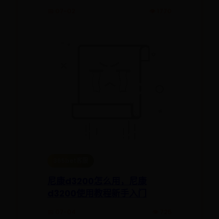
📅 07-02
👁️ 1770
365bet客服
尼康d3200怎么用，尼康
d3200使用教程新手入门
📅 07-04
👁️ 725