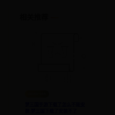
相关推荐
28365-365
梦三国手游下载了怎么不能安
装,梦三国下载了安装不了