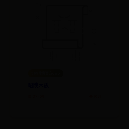
365体育官方app
昭陵六骏
📅 07-08
👁️ 1681