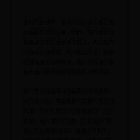
在日常生活中，微信支付已成为我们不
可或缺的支付工具。然而，有时我们可
能需要在支付后联系收款方，无论是为
了确认交易详情、询问商品信息，还是
其他需要沟通的情况。本文将详细介绍
如何通过微信联系收款方的几种方法。
第一种方法是通过微信支付凭证联系。
完成支付后，微信会自动生成一张支付
凭证。你可以按照以下步骤操作：打开
微信，进入“我”的页面，点击“服务”选
项，然后选择“钱包”。在钱包页面中，