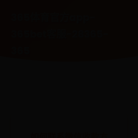
365体育官方app-
365bet客服-28365-
365
首页
365体育官方app
365bet客服
28365-365
如何联系微信收款方