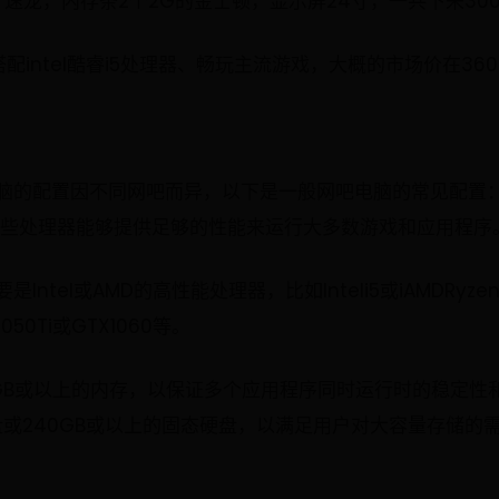
4核，速龙，内存条2个2G的金士顿，显示屏24寸，一共下来30
intel酷睿i5处理器、畅玩主流游戏，大概的市场价在36
配置因不同网吧而异，以下是一般网吧电脑的常见配置：处理器：
器。这些处理器能够提供足够的性能来运行大多数游戏和应用程序
Intel或AMD的高性能处理器，比如Inteli5或iAMDRy
0Ti或GTX1060等。
GB或以上的内存，以保证多个应用程序同时运行时的稳定性
盘或240GB或以上的固态硬盘，以满足用户对大容量存储的