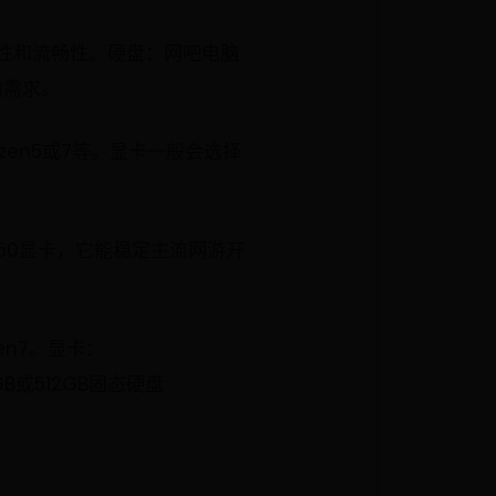
定性和流畅性。硬盘：网吧电脑
的需求。
Ryzen5或7等。显卡一般会选择
050显卡，它能稳定主流网游开
zen7。显卡：
6GB或512GB固态硬盘