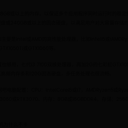
置8GB或以上的内存，以保证多个应用程序同时运行时的稳
硬盘或240GB或以上的固态硬盘，以满足用户对大容量存储
要是Intel或AMD的高性能处理器，比如Inteli5或iAMD
1050Ti或GTX1060等。
够用，七代i3 7100双核处理器，再加2G的七彩虹GTX1
高频内存条和120G固态硬盘，多任务处理也很流畅。
配置：CPU：IntelCorei5或i7，AMDRyzen5或Ry
，RTX3060或RTX3070。内存：8GB或16GBDDR4。存储：25
机为什么不卡