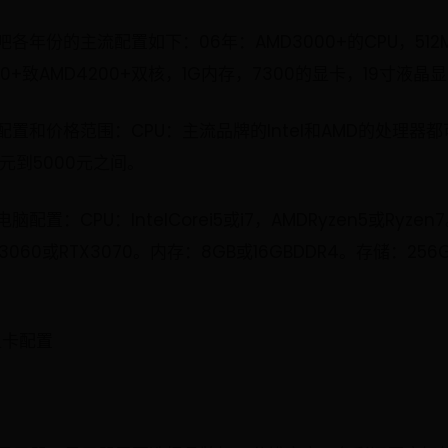
年份的主流配置如下：06年：AMD3000+的CPU，512M
00+致AMD4200+双核，1G内存，7300的显卡，19寸液晶
置和价格范围：CPU：主流品牌的Intel和AMD的处理器
0元到5000元之间。
：CPU：IntelCorei5或i7，AMDRyzen5或Ryze
，RTX3060或RTX3070。内存：8GB或16GBDDR4。存储：25
显卡配置