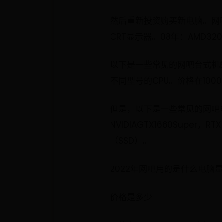
然后重新投资购买新电脑。网吧各
CRT显示器。08年：AMD32
以下是一些常见的网吧台式机配
不同型号的CPU。价格在100
但是，以下是一些常见的网吧电脑配置
NVIDIAGTX1660Super
（SSD）。
2022年网吧用的是什么电脑
价格是多少