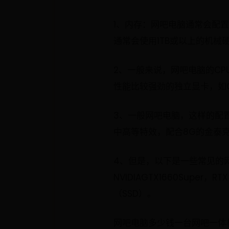
1、内存：网吧电脑通常会配
通常会使用1TB或以上的机械
2、一般来说，网吧电脑的CPU主
性能比较强劲的独立显卡，如GTX
3、一般网吧电脑，这样的配置也
中高等特效，配合8G的金泰克
4、但是，以下是一些常见的网吧电脑
NVIDIAGTX1660Super
（SSD）。
网吧电脑多少钱一台网吧一体