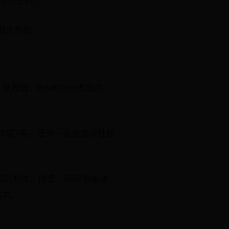
00元左右。
00元左右。
IntelCorei5或i7，
。
zen5或7等。显卡一般会选择性能
和流畅性。硬盘：网吧电脑通
需求。