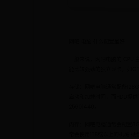
网吧 电脑 什么配置最好
一般来说，网吧电脑的 CPU 主
能比较强劲的独立显卡，如GTX1
存储：网吧电脑通常配备128G
启动和加载时间，而HDD提供
25601440。
内存：网吧电脑通常会配置8
常会使用1TB或以上的机械 