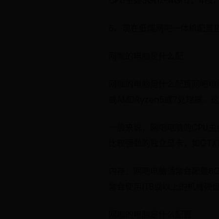
CPU主频3Ghz-4Ghz，
6、现在低端网吧一体机配置搭配
网咖的电脑是什么配
网咖的电脑是什么配置网吧电脑的
或AMDRyzen5或7处理
一般来说，网吧电脑的CPU主要是
比较强劲的独立显卡，如GTX105
内存：网吧电脑通常会配置8
常会使用1TB或以上的机械硬
网咖的电脑是什么配置