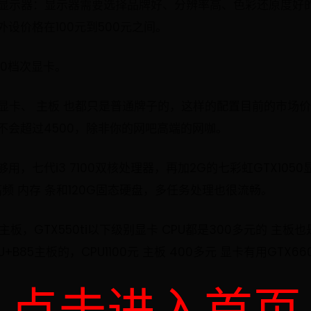
间。显示器：显示器需要选择品牌好、分辨率高、色彩还原度好的
设价格在100元到500元之间。
960档次显卡。
显卡、 主板 也都只是普通牌子的，这样的配置目前的市场价在
不会超过4500，除非你的网吧高端的网咖。
，七代i3 7100双核处理器，再加2G的七彩虹GTX10
频 内存 条和120G固态硬盘，多任务处理也很流畅。
主板，GTX550ti以下级别显卡 CPU都是300多元的 主板
U+B85主板的，CPU1100元 主板 400多元 显卡有用GTX6