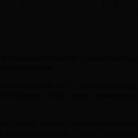
要是Intel或AMD的高性能处理器，比如Inteli5或iAMDR
050Ti或GTX1060等。
B或256GB的固态硬盘（SSD），以及1TB或2TB的机械硬盘
了更大的存储容量。显示器：一般来说，网吧电脑配备的显示器分
GB或以上的内存，以保证多个应用程序同时运行时的稳定性
硬盘 或240GB或以上的固态硬盘，以满足用户对大容量存储