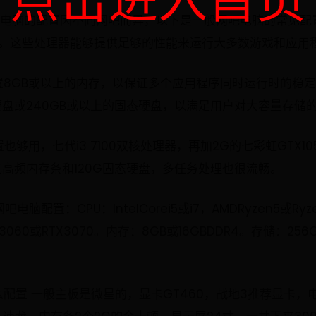
点击进入首页
电脑的配置因不同网吧而异，以下是一般网吧电脑的常见配置：处理
7处理器。这些处理器能够提供足够的性能来运行大多数游戏和应用
置8GB或以上的内存，以保证多个应用程序同时运行时的稳
硬盘或240GB或以上的固态硬盘，以满足用户对大容量存储
够用，七代i3 7100双核处理器，再加2G的七彩虹GTX1
高频内存条和120G固态硬盘，多任务处理也很流畅。
配置：CPU：IntelCorei5或i7，AMDRyzen5或Ry
，RTX3060或RTX3070。内存：8GB或16GBDDR4。存储：25
配置 一般主板是微星的，显卡GT460，战地3推荐显卡，电