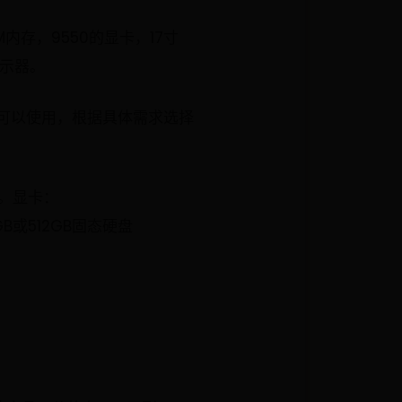
内存，9550的显卡，17寸
显示器。
都可以使用，根据具体需求选择
n7。显卡：
6GB或512GB固态硬盘