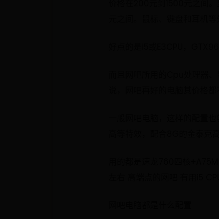
价格在200元到1500元之
元之间。鼠标、键盘和耳机等外
好点的是i5或E3CPU，GTX
而且网吧所用的Cpu处理器、
说，网吧再好的电脑其价格都
一般网吧电脑，这样的配置也够用
高等特效，配合8G的金泰克高
用的都是速龙760四核+A75M
左右 高端点的网吧 有用i5 CP
网吧电脑都是什么配置