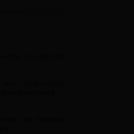
yzen5或7等。显卡一般会选择性
（HDD）。SSD提供了快速的
辨率为19201080或
和流畅性。硬盘：网吧电脑通
的需求。