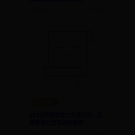
📅 06-30
👁️ 8000
365bet客服
2023问道法宠十大排行榜，后
期最强力宝宝选择推荐
📅 06-30
👁️ 8000