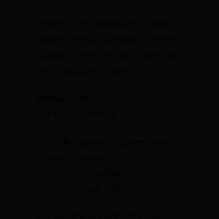
这里不仅有苏州河的慢生活，还叠加了
浓郁的艺术气息，完全区隔于一些老牌
豪宅板块，即使与徐汇滨江的国际水岸
对比，宜居度也毫不逊色。
☎☎售楼处电话：400-8787-098转
接4444【售楼中心】
此外，静安玺樾预计对口的青云中学
（根据2025年静安区学区划分政策），
已纳入市北教育集团旗下，将同步共享
市北中学第一梯队的教学资源。
在土地成本重构上海房价体系的进程