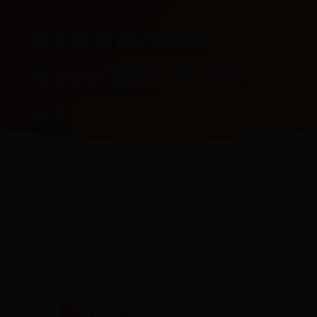
365体育官方app-
365bet客服-28365-
365
首页
365体育官方app
365bet客服
28365-365
静安玺樾-上海(静安玺