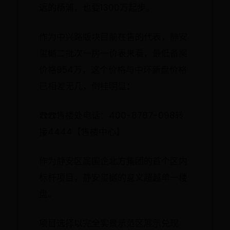
远的杨浦，也要1300万起步。
作为中兴路版块目前在售的代表，静安
玺樾二批次一房一价表来看，最低备案
价格954万，这个价格与中环新盘价格
已相差无几，倒挂明显：
☎☎售楼处电话：400-8787-098转
接4444【售楼中心】
作为静安区属国企北方集团的首个区内
标杆项目，静安玺樾的意义超越单一楼
盘。
项目选择以完全实景示范区展示兑现