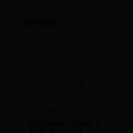
相关推荐
365bet客服
2023问道法宠十大排行榜，后
期最强力宝宝选择推荐