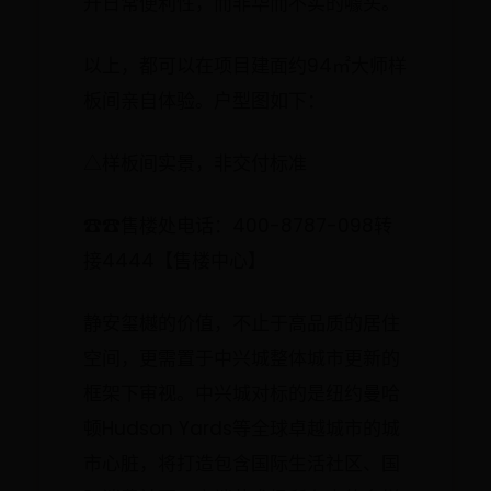
升日常便利性，而非华而不实的噱头。
以上，都可以在项目建面约94㎡大师样
板间亲自体验。户型图如下：
△样板间实景，非交付标准
☎☎售楼处电话：400-8787-098转
接4444【售楼中心】
静安玺樾的价值，不止于高品质的居住
空间，更需置于中兴城整体城市更新的
框架下审视。中兴城对标的是纽约曼哈
顿Hudson Yards等全球卓越城市的城
市心脏，将打造包含国际生活社区、国