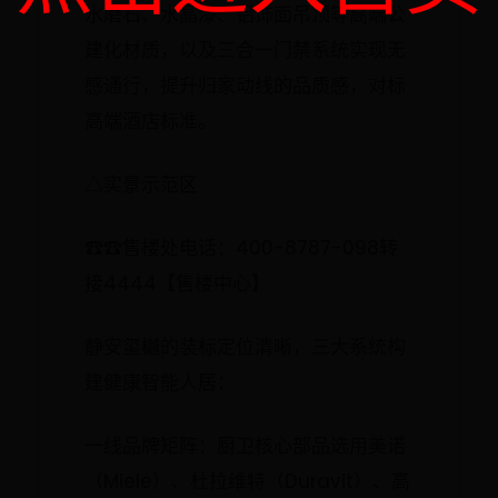
水磨石、水晶漆、铝饰面吊顶等高端公
建化材质，以及三合一门禁系统实现无
感通行，提升归家动线的品质感，对标
高端酒店标准。
△实景示范区
☎☎售楼处电话：400-8787-098转
接4444【售楼中心】
静安玺樾的装标定位清晰，三大系统构
建健康智能人居：
一线品牌矩阵：厨卫核心部品选用美诺
（Miele）、杜拉维特（Duravit）、高